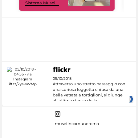
Sistema Musei
net
05/10/2018
Attraverso uno stretto passaggio con
una curiosa loggetta chiusa da una
bella vetrata a tortiglioni, si giunge
all'ultima stanza della
museiincomuneroma