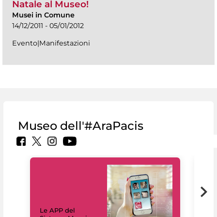
Natale al Museo!
Musei in Comune
14/12/2011 - 05/01/2012
Evento|Manifestazioni
Museo dell'#AraPacis
Il 
Le APP del
Mus