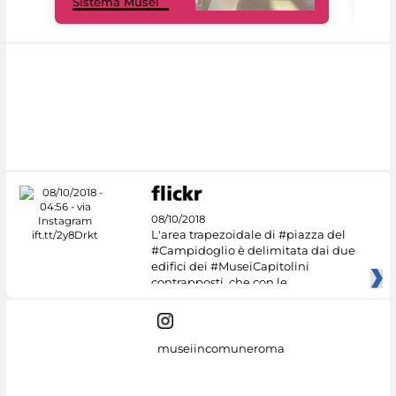
Sistema Musei
net
08/10/2018
L'area trapezoidale di #piazza del
#Campidoglio è delimitata dai due
edifici dei #MuseiCapitolini
contrapposti, che con le
museiincomuneroma