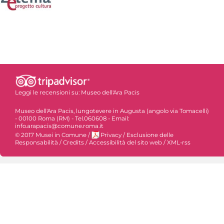
Leggi le recensioni su:
Museo dell'Ara Pacis
Museo dell'Ara Pacis, lungotevere in Augusta (angolo via Tomacelli)
- 00100 Roma (RM) - Tel.060608 - Email:
info.arapacis@comune.roma.it
© 2017 Musei in Comune
/
Privacy
/
Esclusione delle
Responsabilità
/
Credits
/
Accessibilità del sito web
/
XML-rss