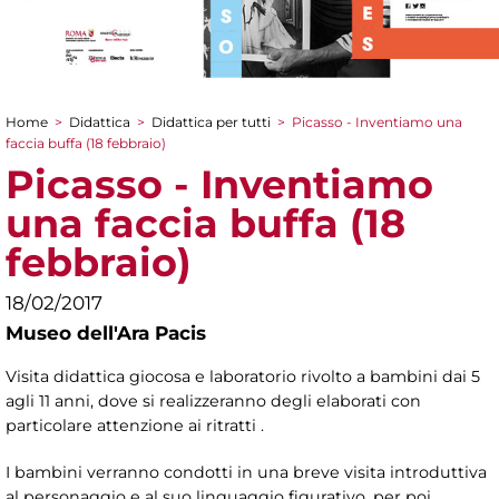
Home
>
Didattica
>
Didattica per tutti
>
Picasso - Inventiamo una
Tu sei qui
faccia buffa (18 febbraio)
Picasso - Inventiamo
una faccia buffa (18
febbraio)
18/02/2017
Museo dell'Ara Pacis
Visita didattica giocosa e laboratorio rivolto a bambini dai 5
agli 11 anni, dove si realizzeranno degli elaborati con
particolare attenzione ai ritratti .
I bambini verranno condotti in una breve visita introduttiva
al personaggio e al suo linguaggio figurativo, per poi