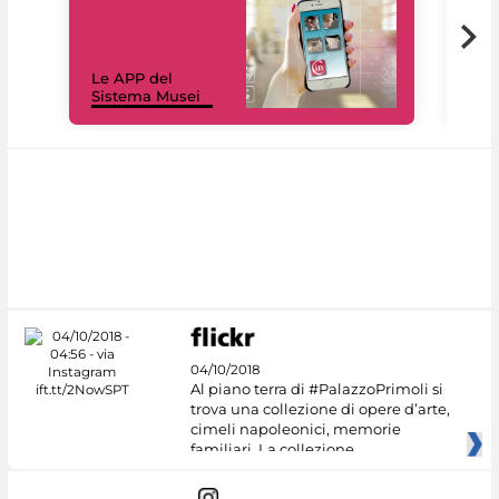
Il 
Le APP del
Mus
Sistema Musei
net
04/10/2018
Al piano terra di #PalazzoPrimoli si
trova una collezione di opere d’arte,
cimeli napoleonici, memorie
familiari. La collezione