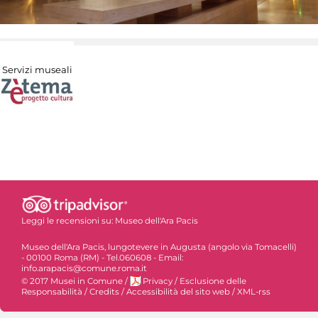
Servizi museali
Leggi le recensioni su:
Museo dell'Ara Pacis
Museo dell'Ara Pacis, lungotevere in Augusta (angolo via Tomacelli)
- 00100 Roma (RM) - Tel.060608 - Email:
info.arapacis@comune.roma.it
© 2017 Musei in Comune
/
Privacy
/
Esclusione delle
Responsabilità
/
Credits
/
Accessibilità del sito web
/
XML-rss