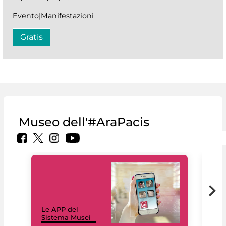
Evento|Manifestazioni
Gratis
Museo dell'#AraPacis
Il 
Le APP del
Mus
Sistema Musei
net