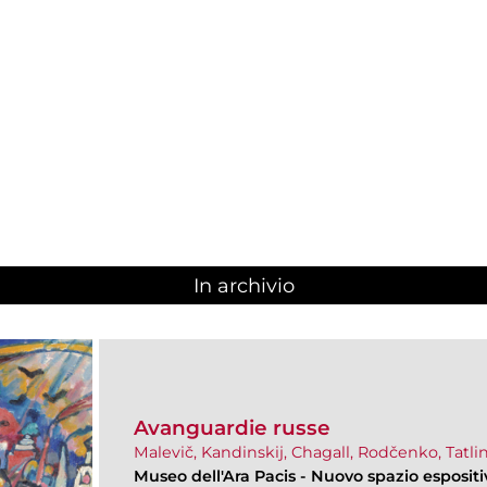
In archivio
Avanguardie russe
Malevič, Kandinskij, Chagall, Rodčenko, Tatlin 
Museo dell'Ara Pacis
-
Nuovo spazio espositi