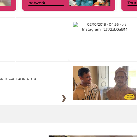
network
Tour
eiincomuneroma