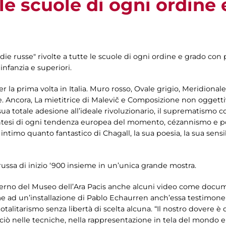
e le scuole di ogni ordine
ie russe" rivolte a tutte le scuole di ogni ordine e grado con p
'infanzia e superiori.
er la prima volta in Italia. Muro rosso, Ovale grigio, Meridionale
. Ancora, La mietitrice di Malevič e Composizione non oggettiv
 sua totale adesione all’ideale rivoluzionario, il suprematismo c
intesi di ogni tendenza europea del momento, cézannismo e p
 intimo quanto fantastico di Chagall, la sua poesia, la sua sensi
e russa di inizio ‘900 insieme in un’unica grande mostra.
terno del Museo dell’Ara Pacis anche alcuni video come docume
 ad un’installazione di Pablo Echaurren anch’essa testimone d
talitarismo senza libertà di scelta alcuna. “Il nostro dovere è
ò nelle tecniche, nella rappresentazione in tela del mondo e d