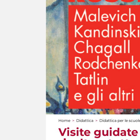
Home
>
Didattica
>
Didattica per le scuol
Tu sei qui
Visite guidate