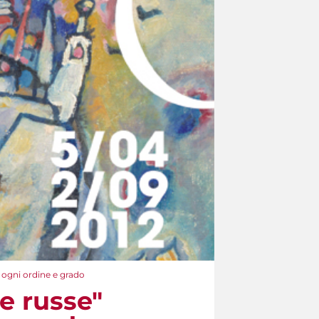
i ogni ordine e grado
e russe"