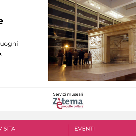
e
 luoghi
.
Servizi museali
VISITA
EVENTI