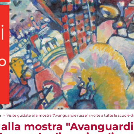
e
>
Visite guidate alla mostra "Avanguardie russe" rivolte a tutte le scuole d
 alla mostra "Avanguardi