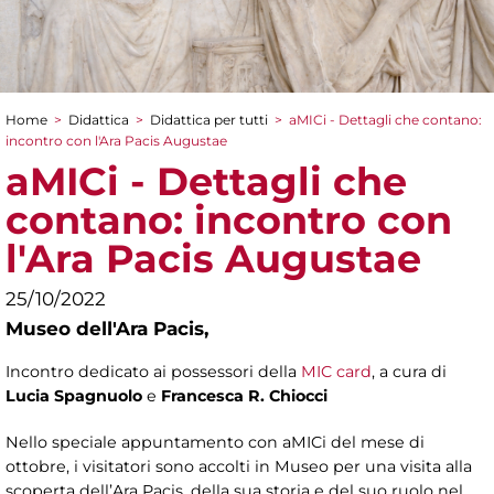
Home
>
Didattica
>
Didattica per tutti
>
aMICi - Dettagli che contano:
Tu sei qui
incontro con l'Ara Pacis Augustae
aMICi - Dettagli che
contano: incontro con
l'Ara Pacis Augustae
25/10/2022
Museo dell'Ara Pacis,
Incontro dedicato ai possessori della
MIC card
, a cura di
Lucia Spagnuolo
e
Francesca R. Chiocci
Nello speciale appuntamento con aMICi del mese di
ottobre, i visitatori sono accolti in Museo per una visita alla
scoperta dell’Ara Pacis, della sua storia e del suo ruolo nel