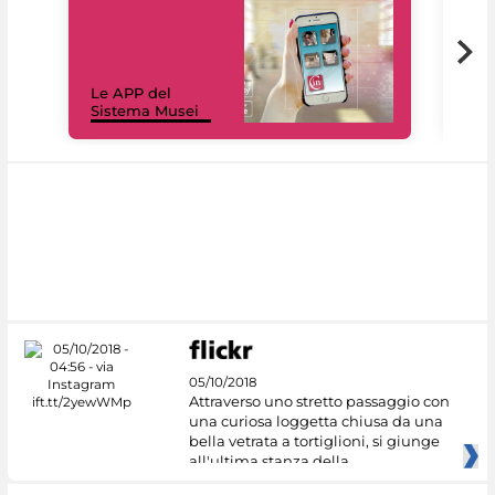
Il 
Le APP del
Mus
Sistema Musei
net
05/10/2018
Attraverso uno stretto passaggio con
una curiosa loggetta chiusa da una
bella vetrata a tortiglioni, si giunge
all'ultima stanza della