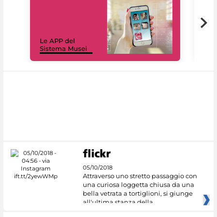
Il 
Le APP del
Mus
Sistema Musei
net
05/10/2018
Attraverso uno stretto passaggio con
una curiosa loggetta chiusa da una
bella vetrata a tortiglioni, si giunge
all'ultima stanza della