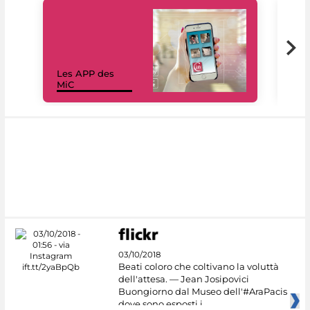
Les APP des
Les
MiC
rés
03/10/2018
Beati coloro che coltivano la voluttà
dell'attesa. — Jean Josipovici
Buongiorno dal Museo dell'#AraPacis
dove sono esposti i