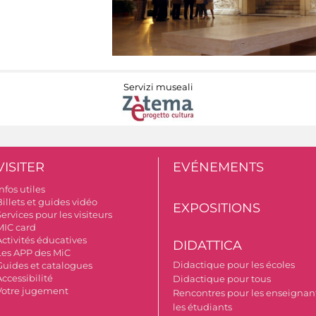
Servizi museali
VISITER
EVÉNEMENTS
nfos utiles
illets et guides vidéo
EXPOSITIONS
ervices pour les visiteurs
MIC card
Activités éducatives
DIDATTICA
Les APP des MiC
Didactique pour les écoles
Guides et catalogues
ccessibilité
Didactique pour tous
Votre jugement
Rencontres pour les enseignant
les étudiants