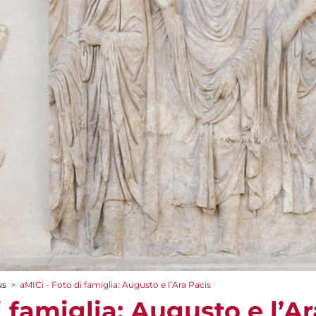
us
>
aMICi - Foto di famiglia: Augusto e l’Ara Pacis
i famiglia: Augusto e l’A