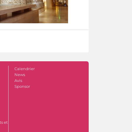
Calendrier
News
Avis
Sponsor
s et