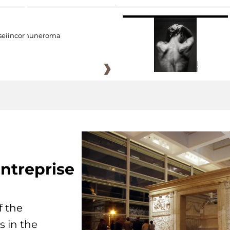
eiincomuneroma
ntreprise
f the
s in the