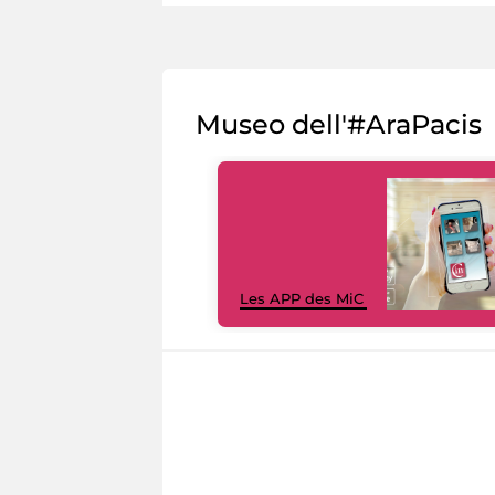
Museo dell'#AraPacis
Les APP des MiC