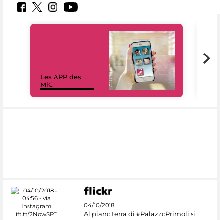
Les APP des
Les
MiC
rés
04/10/2018
Al piano terra di #PalazzoPrimoli si