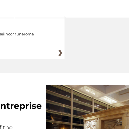
eiincomuneroma
ntreprise
f the