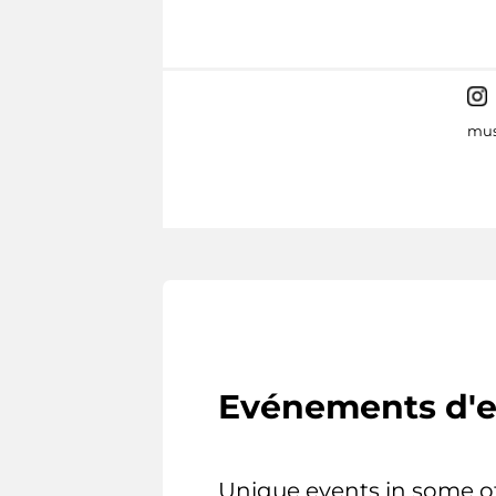
mus
Evénements d'e
Unique events in some o