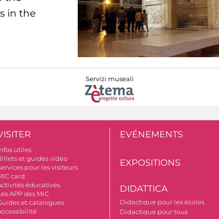
s in the
Servizi museali
VISITER
EVÉNEMENTS
nfos utiles
illets et guides vidéo
EXPOSITIONS
ervices pour les visiteurs
MIC card
Activités éducatives
DIDATTICA
Les APP des MiC
Didactique pour les écoles
Guides et catalogues
ccessibilité
Didactique pour tous