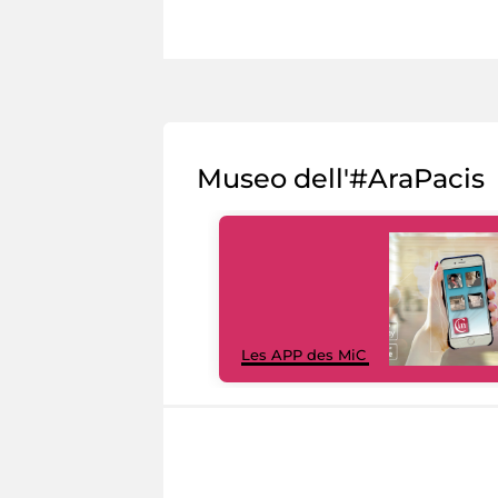
Museo dell'#AraPacis
Les APP des MiC