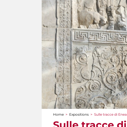
Home
>
Expositions
>
Sulle tracce di Enea
You are here
Sulle tracce d