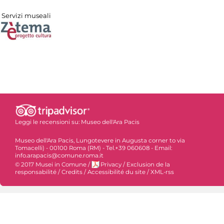
Servizi museali
Leggi le recensioni su:
Museo dell'Ara Pacis
Museo dell'Ara Pacis, Lungotevere in Augusta corner to via
Tomacelli) - 00100 Roma (RM) - Tel.+39 060608 - Email:
info.arapacis@comune.roma.it
© 2017 Musei in Comune
/
Privacy
/
Exclusion de la
responsabilité
/
Credits
/
Accessibilité du site
/
XML-rss