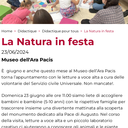
Home
>
Didactique
>
Didactique pour tous
>
La Natura in festa
You are here
La Natura in festa
23/06/2024
Museo dell'Ara Pacis
È giugno e anche questo mese al Museo dell’Ara Pacis
torna l’appuntamento con le letture a voce alta a cura delle
volontarie del Servizio civile Universale. Non mancate!.
Domenica 23 giugno alle ore 11.00 siamo liete di accogliere
bambini e bambine (5-10 anni) con le rispettive famiglie per
trascorrere insieme una divertente mattinata alla scoperta
del monumento dedicato alla Pace di Augusto. Nel corso
della visita, letture a voce alta e un piccolo laboratorio
creativo ci aiuteranno a conoscere gli animali e le piante