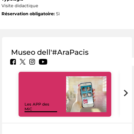
Visite didactique
Réservation obligatoire:
Sì
Museo dell'#AraPacis
Les APP des
Les
MiC
rés