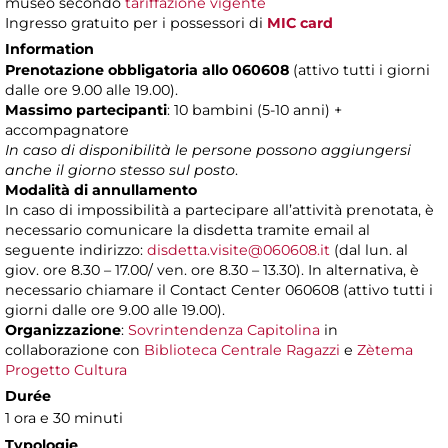
museo secondo
tariffazione vigente
Ingresso gratuito per i possessori di
MIC card
Information
Prenotazione obbligatoria allo 060608
(attivo tutti i giorni
dalle ore 9.00 alle 19.00).
Massimo partecipanti
: 10 bambini (5-10 anni) +
accompagnatore
In caso di disponibilità le persone possono aggiungersi
anche il giorno stesso sul posto
.
Modalità di annullamento
In caso di impossibilità a partecipare all’attività prenotata, è
necessario comunicare la disdetta tramite email al
seguente indirizzo:
disdetta.visite@060608.it
(dal lun. al
giov. ore 8.30 – 17.00/ ven. ore 8.30 – 13.30). In alternativa, è
necessario chiamare il Contact Center 060608 (attivo tutti i
giorni dalle ore 9.00 alle 19.00).
Organizzazione
:
Sovrintendenza Capitolina
in
collaborazione con
Biblioteca Centrale Ragazzi
e
Zètema
Progetto Cultura
Durée
1 ora e 30 minuti
Typologie