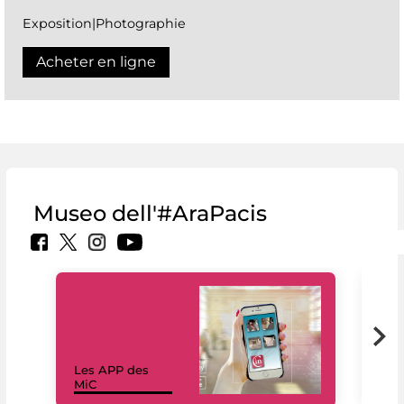
Exposition|Photographie
Acheter en ligne
Museo dell'#AraPacis
Les APP des
Les
MiC
rés