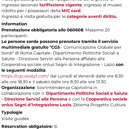
ingresso secondo
tariffazione vigente
, ingresso al museo
ridotto per i possessori della
MIC card
.
Ingresso e visita gratuita per le
categorie aventi diritto
.
Information
Prenotazione obbligatoria allo 060608
. Massimo 20
partecipanti.
Le persone sorde possono prenotare tramite il servizio
multimediale gratuito "CGS
- Comunicazione Globale per
Sordi" di Roma Capitale- Dipartimento Politiche Sociali e
Salute - Direzione Servizi alla Persona
affidato alla
Cooperativa sociale onlus Segni di Integrazione – Lazio
con
le seguenti modalità
:
https://cgs.veasyt.com/
dal Lunedì al Venerdì dalle ore 8.30
alle ore 18.30 e il sabato dalle ore 8.30 alle ore 13.30.
Organizzazione
: Sovrintendenza Capitolina in
collaborazione con il
Dipartimento Politiche Sociali e Salute
- Direzione Servizi alla Persona
e con la
Cooperativa sociale
onlus Segni d’Integrazione Lazio
,
Zètema Progetto Cultura
Typologie
Visite guidée
Réservation obligatoire:
Sì