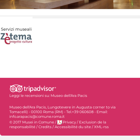
Servizi museali
Leggi le recensioni su:
Museo dell'Ara Pacis
Museo dell'Ara Pacis, Lungotevere in Augusta corner to via
Tomacelli) - 00100 Roma (RM) - Tel.+39 060608 - Email:
info.arapacis@comune.roma.it
© 2017 Musei in Comune
/
Privacy
/
Exclusion de la
responsabilité
/
Credits
/
Accessibilité du site
/
XML-rss