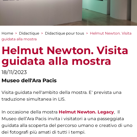
Home
>
Didactique
>
Didactique pour tous
>
Helmut Newton. Visita
You are here
guidata alla mostra
Helmut Newton. Visita
guidata alla mostra
18/11/2023
Museo dell'Ara Pacis
Visita guidata nell'ambito della mostra. E' prevista una
traduzione simultanea in LIS.
In occasione della mostra
Helmut Newton. Legacy
, Il
Museo dell’Ara Pacis invita i visitatori a una passeggiata
guidata alla scoperta del percorso umano e creativo di uno
dei fotografi più amati di tutti i tempi.