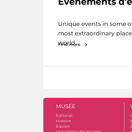
Evénements d'e
Unique events in some o
most extraordinary place
world.
Find more
MUSÉE
Editorial
I
Histoire
B
Equipe
S
Le Système des Musées