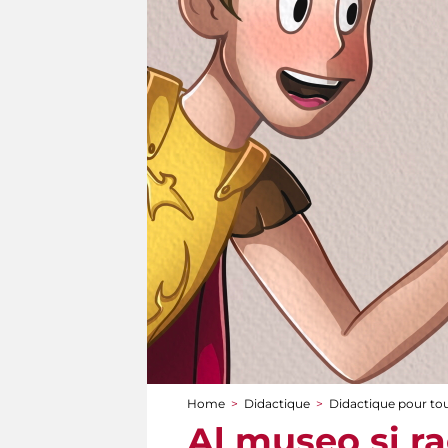
Home
>
Didactique
>
Didactique pour to
You are here
Al museo si ra