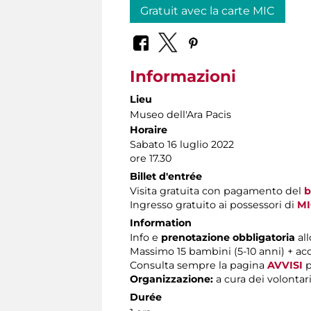
Gratuit avec la carte MIC
Informazioni
Lieu
Museo dell'Ara Pacis
Horaire
Sabato 16 luglio 2022
ore 17.30
Billet d'entrée
Visita gratuita con pagamento del
b
Ingresso gratuito ai possessori di
MI
Information
Info e
prenotazione obbligatoria
al
Massimo
15 bambini (5-10 anni) + 
Consulta sempre la pagina
AVVISI
p
Organizzazione:
a cura dei volontar
Durée