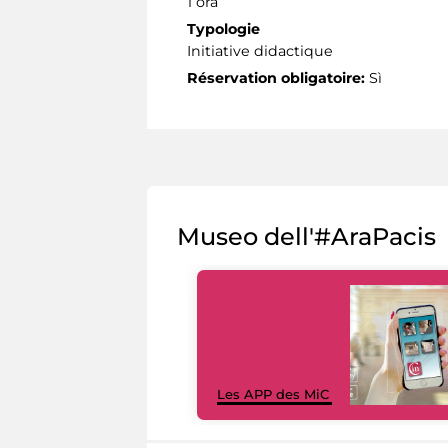
1 ora
Typologie
Initiative didactique
Réservation obligatoire:
Sì
Museo dell'#AraPacis
Les APP des MiC