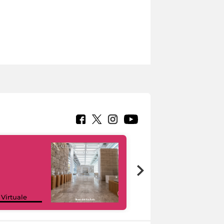
Google Arts &
 Virtuale
Culture