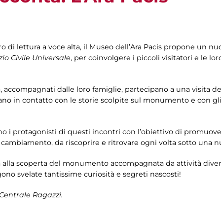
ro di lettura a voce alta, il Museo dell’Ara Pacis propone un 
zio Civile Universale
, per coinvolgere i piccoli visitatori e le 
a, accompagnati dalle loro famiglie, partecipano a una visita dell
ntrano in contatto con le storie scolpite sul monumento e con 
o i protagonisti di questi incontri con l’obiettivo di promuov
 cambiamento, da riscoprire e ritrovare ogni volta sotto una n
a alla scoperta del monumento accompagnata da attività diverte
no svelate tantissime curiosità e segreti nascosti!
 Centrale Ragazzi.