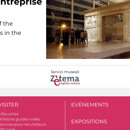
ntreprise
f the
s in the
Servizi museali
VISITER
EVÉNEMENTS
nfos utiles
illets et guides vidéo
EXPOSITIONS
ervices pour les visiteurs
MIC card