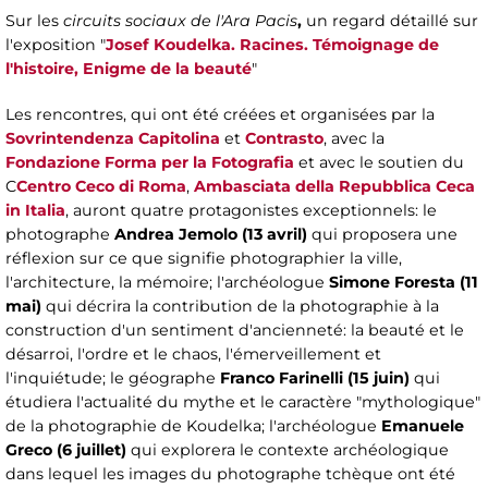
Sur les
circuits sociaux de l'Ara Pacis
,
un regard détaillé sur
l'exposition "
Josef Koudelka. Racines. Témoignage de
l'histoire, Enigme de la beauté
"
Les rencontres, qui ont été créées et organisées par la
Sovrintendenza Capitolina
et
Contrasto
, avec la
Fondazione Forma per la Fotografia
et avec le soutien du
C
Centro Ceco di Roma
,
Ambasciata della Repubblica Ceca
in Italia
, auront quatre protagonistes exceptionnels: le
photographe
Andrea Jemolo (13 avril)
qui proposera une
réflexion sur ce que signifie photographier la ville,
l'architecture, la mémoire; l'archéologue
Simone Foresta
(11
mai)
qui décrira la contribution de la photographie à la
construction d'un sentiment d'ancienneté: la beauté et le
désarroi, l'ordre et le chaos, l'émerveillement et
l'inquiétude; le géographe
Franco Farinelli (15 juin)
qui
étudiera l'actualité du mythe et le caractère "mythologique"
de la photographie de Koudelka; l'archéologue
Emanuele
Greco (6 juillet)
qui explorera le contexte archéologique
dans lequel les images du photographe tchèque ont été