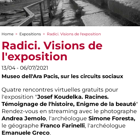
Home
>
Expositions
>
Radici. Visions de l'exposition
You are here
Radici. Visions de
l'exposition
13/04 - 06/07/2021
Museo dell'Ara Pacis,
sur les circuits sociaux
Quatre rencontres virtuelles gratuits pour
l'exposition "
Josef Koudelka. Racines.
Témoignage de l'histoire, Enigme de la beauté
"
Rendez-vous en streaming avec le photographe
Andrea Jemolo
, l'archéologue
Simone Foresta,
le géographe
Franco Farinelli
, l'archéologue
Emanuele Greco
.