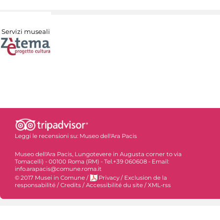
Servizi museali
Leggi le recensioni su:
Museo dell'Ara Pacis
Museo dell'Ara Pacis, Lungotevere in Augusta corner to via
Tomacelli) - 00100 Roma (RM) - Tel.+39 060608 - Email:
info.arapacis@comune.roma.it
© 2017 Musei in Comune
/
Privacy
/
Exclusion de la
responsabilité
/
Credits
/
Accessibilité du site
/
XML-rss