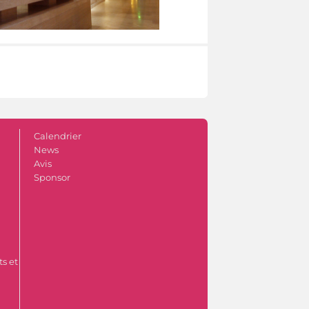
Calendrier
News
Avis
Sponsor
s et