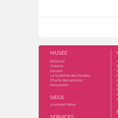
MUSÉE
Editorial
I
Histoire
B
Equipe
S
Le Système des Musées
Charte des services
Newsletter
A
SIÈGE
Le projet Meier
SERVICES