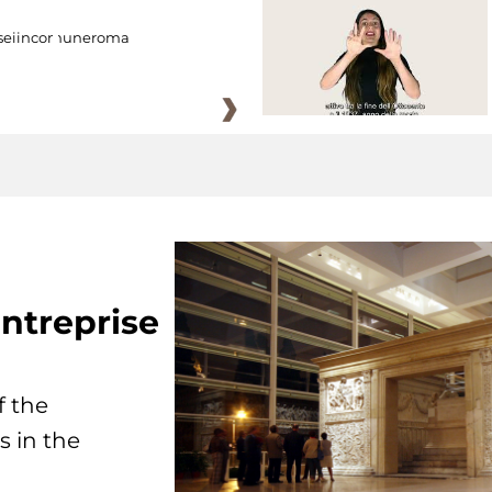
eiincomuneroma
ntreprise
f the
s in the