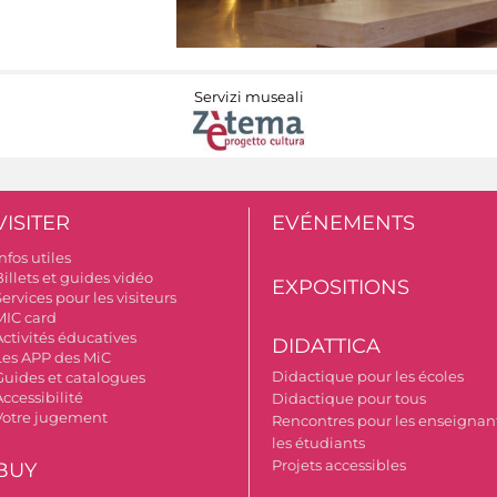
Servizi museali
VISITER
EVÉNEMENTS
nfos utiles
illets et guides vidéo
EXPOSITIONS
ervices pour les visiteurs
MIC card
Activités éducatives
DIDATTICA
Les APP des MiC
Didactique pour les écoles
Guides et catalogues
ccessibilité
Didactique pour tous
Votre jugement
Rencontres pour les enseignant
les étudiants
Projets accessibles
BUY