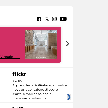
Google Arts &
 Virtuale
Culture
04/10/2018
Al piano terra di #PalazzoPrimoli si
trova una collezione di opere
d’arte, cimeli napoleonici,
memorie familiari. La