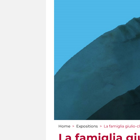
Home
>
Expositions
>
La famiglia giulio-c
You are here
La famiglia gi