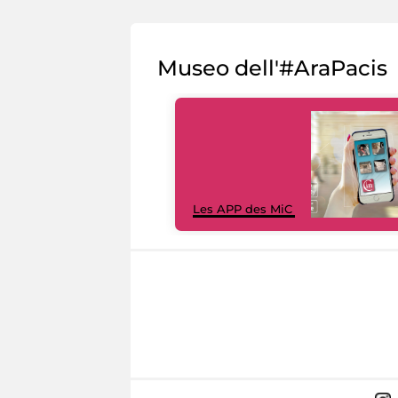
Museo dell'#AraPacis
Les APP des MiC