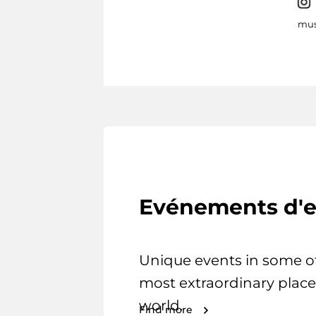
mus
Evénements d'e
Unique events in some o
most extraordinary place
world.
Find more