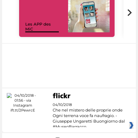
Les APP des
Les
MiC
rés
04/10/2018
Che nel mistero delle proprie onde
Ogni terrena voce fa naufragio. -
Giuseppe Ungaretti Buongiorno dal
#MuseoBarracco