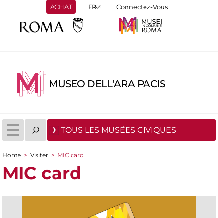
ACHAT
Connectez-Vous
MUSEO DELL'ARA PACIS
TOUS LES MUSÉES CIVIQUES
Home
>
Visiter
>
MIC card
You are here
MIC card