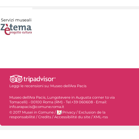
Servizi museali
Leggi le recensioni su:
Museo dell'Ara Pacis
Museo dell'Ara Pacis, Lungotevere in Augusta corner to via
Tomacelli) - 00100 Roma (RM) - Tel.+39 060608 - Email:
info.arapacis@comune.roma.it
© 2017 Musei in Comune
/
Privacy
/
Exclusion de la
responsabilité
/
Credits
/
Accessibilité du site
/
XML-rss