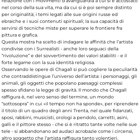
relazione con i movimenti d'avanguardia a cui si è accostato
nel corso della sua vita, ma da cui si è poi sempre distinto
per originalità; i temi legati alle sue origini russe ed
ebraiche e i suoi contenuti spirituali; la sua capacità di
servirsi di tecniche miste per superare le frontiere fra
pittura e grafica.
Questa mostra ha scelto di indagare le affinità che l’artista
condivise con i Surrealisti - anche loro seguaci della
“rivoluzione” e del sovvertimento dei valori stabiliti - e il
forte legame con la sua identità religiosa.
Osservando le opere di Chagall si può cogliere la peculiarità
che contraddistingue l’universo dell’artista: i personaggi, gli
animali, gli oggetti che popolano paesaggi complessi
spesso sfidano la legge di gravità. Il mondo che Chagall
raffigura è, nel vero senso del termine, un mondo
“sottosopra” in cui «il tempo non ha sponde», per riprendere
il titolo di un quadro degli anni Trenta, nel quale fidanzati,
sposi, rabbini, musicisti, orologi a pendolo, carretti, asini,
galli e il pittore stesso - che si è ritratto tante volte nelle sue
tele - si abbandonano ad audaci acrobazie come i circensi,
altro soggetto che l’artista raffigura tanto volentieri.