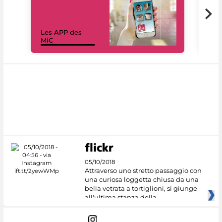
Les APP des
Les
MiC
rés
05/10/2018
Attraverso uno stretto passaggio con
una curiosa loggetta chiusa da una
bella vetrata a tortiglioni, si giunge
all'ultima stanza della