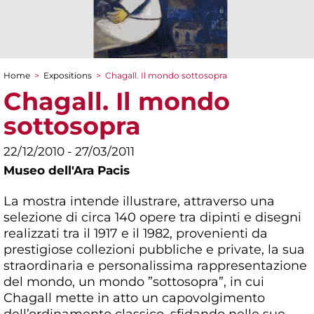
Home
>
Expositions
>
Chagall. Il mondo sottosopra
You are here
Chagall. Il mondo
sottosopra
22/12/2010 - 27/03/2011
Museo dell'Ara Pacis
La mostra intende illustrare, attraverso una
selezione di circa 140 opere tra dipinti e disegni
realizzati tra il 1917 e il 1982, provenienti da
prestigiose collezioni pubbliche e private, la sua
straordinaria e personalissima rappresentazione
del mondo, un mondo ”sottosopra”, in cui
Chagall mette in atto un capovolgimento
dell’ordinamento classico, sfidando nelle sue