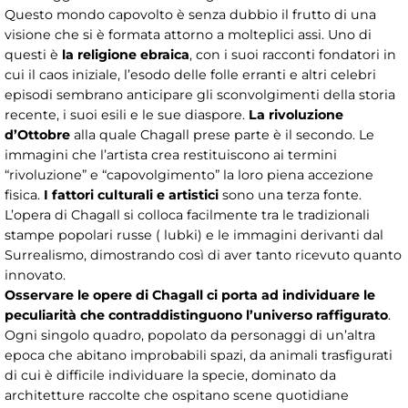
Questo mondo capovolto è senza dubbio il frutto di una
visione che si è formata attorno a molteplici assi. Uno di
questi è
la religione ebraica
, con i suoi racconti fondatori in
cui il caos iniziale, l’esodo delle folle erranti e altri celebri
episodi sembrano anticipare gli sconvolgimenti della storia
recente, i suoi esili e le sue diaspore.
La rivoluzione
d’Ottobre
alla quale Chagall prese parte è il secondo. Le
immagini che l’artista crea restituiscono ai termini
“rivoluzione” e “capovolgimento” la loro piena accezione
fisica.
I fattori culturali e artistici
sono una terza fonte.
L’opera di Chagall si colloca facilmente tra le tradizionali
stampe popolari russe ( lubki) e le immagini derivanti dal
Surrealismo, dimostrando così di aver tanto ricevuto quanto
innovato.
Osservare le opere di Chagall ci porta ad individuare le
peculiarità che contraddistinguono l’universo raffigurato
.
Ogni singolo quadro, popolato da personaggi di un’altra
epoca che abitano improbabili spazi, da animali trasfigurati
di cui è difficile individuare la specie, dominato da
architetture raccolte che ospitano scene quotidiane