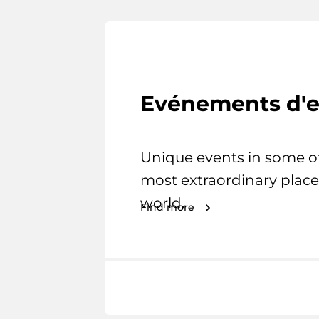
Evénements d'e
Unique events in some o
most extraordinary place
world.
Find more