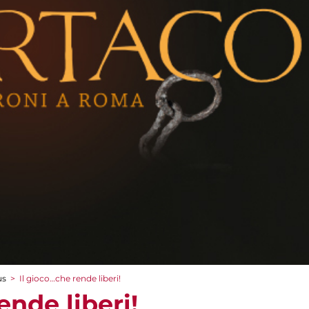
us
>
Il gioco…che rende liberi!
ende liberi!