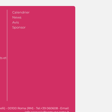
Calendrier
News
Avis
Sponsor
s et
lli) - 00100 Roma (RM) - Tel.+39 060608 - Email:
info.arapacis@comune.roma.it