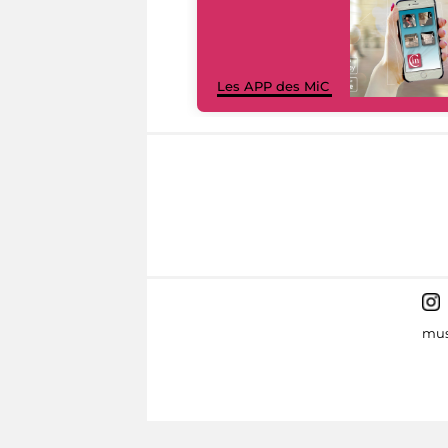
Les APP des MiC
mus