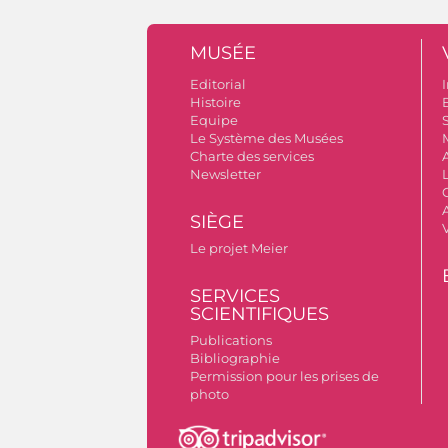
MUSÉE
Editorial
I
Histoire
B
Equipe
S
Le Système des Musées
Charte des services
Newsletter
A
SIÈGE
Le projet Meier
SERVICES
SCIENTIFIQUES
Publications
Bibliographie
Permission pour les prises de
photo