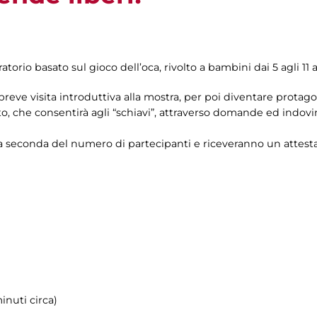
atorio basato sul gioco dell’oca, rivolto a bambini dai 5 agli 11 
eve visita introduttiva alla mostra, per poi diventare protagoni
ato, che consentirà agli “schiavi”, attraverso domande ed indovin
 a seconda del numero di partecipanti e riceveranno un attesta
inuti circa)