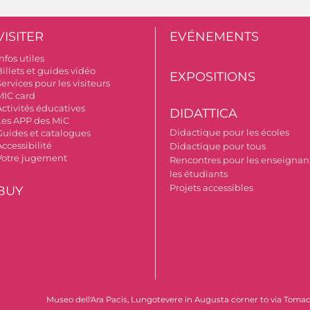
VISITER
EVÉNEMENTS
nfos utiles
illets et guides vidéo
EXPOSITIONS
ervices pour les visiteurs
MIC card
Activités éducatives
DIDATTICA
Les APP des MiC
Didactique pour les écoles
Guides et catalogues
ccessibilité
Didactique pour tous
Votre jugement
Rencontres pour les enseignant
les étudiants
Projets accessibles
BUY
Museo dell'Ara Pacis, Lungotevere in Augusta corner to via Tomace