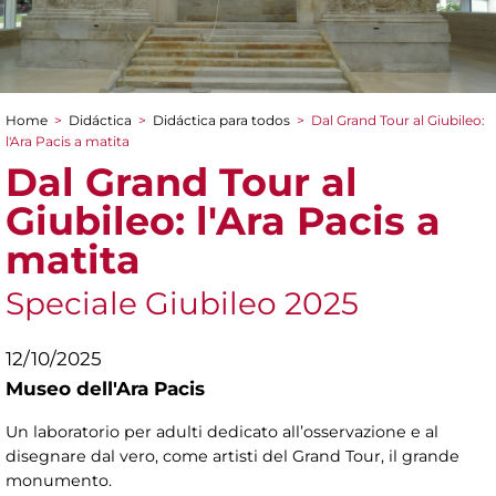
Home
>
Didáctica
>
Didáctica para todos
>
Dal Grand Tour al Giubileo:
You are here
l'Ara Pacis a matita
Dal Grand Tour al
Giubileo: l'Ara Pacis a
matita
Speciale Giubileo 2025
12/10/2025
Museo dell'Ara Pacis
Un laboratorio per adulti dedicato all’osservazione e al
disegnare dal vero, come artisti del Grand Tour, il grande
monumento.