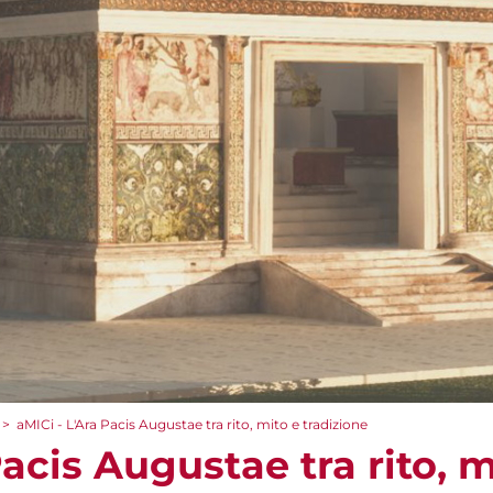
>
aMICi - L'Ara Pacis Augustae tra rito, mito e tradizione
Pacis Augustae tra rito, m