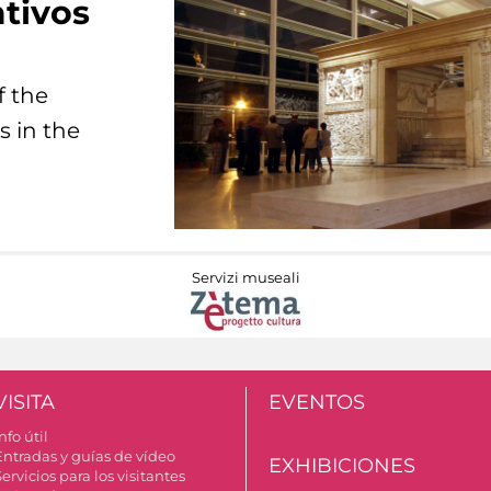
tivos
f the
s in the
Servizi museali
VISITA
EVENTOS
nfo útil
Entradas y guías de vídeo
EXHIBICIONES
ervicios para los visitantes