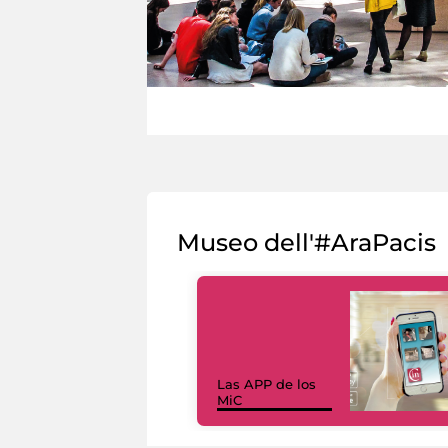
Museo dell'#AraPacis
Las APP de los
MiC