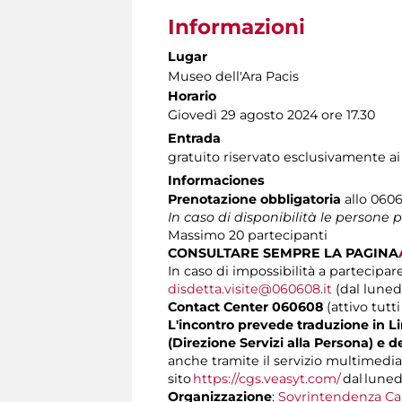
Informazioni
Lugar
Museo dell'Ara Pacis
Horario
Giovedì 29 agosto 2024 ore 17.30
Entrada
gratuito riservato esclusivamente ai
Informaciones
Prenotazione obbligatoria
allo 0606
In caso di disponibilità le persone
Massimo
20 partecipanti
CONSULTARE SEMPRE LA PAGINA
In caso di impossibilità a partecipare
disdetta.visite@060608.it
(dal lunedì
Contact Center 060608
(attivo tutti
L'incontro prevede traduzione in Lin
(Direzione Servizi alla Persona) e d
anche tramite il servizio multimedia
sito
https://cgs.veasyt.com/
dal lunedì
Organizzazione
:
Sovrintendenza Ca