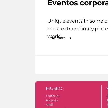
Eventos corpora
Unique events in some o
most extraordinary place
world.
Find more
MUSEO
Editorial
I
Historia
Staff
S