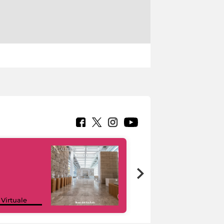
Google Arts &
 Virtuale
Culture