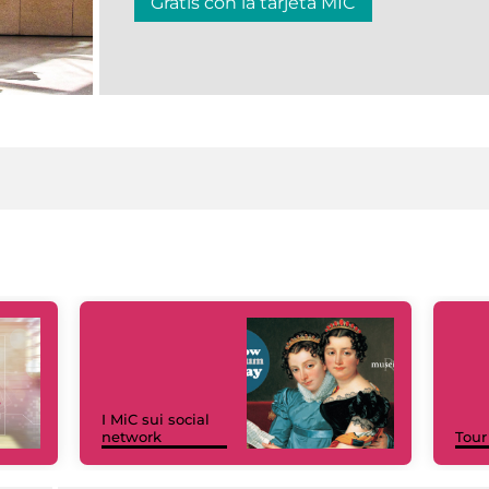
Gratis con la tarjeta MIC
I MiC sui social
network
Tour