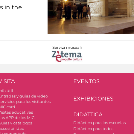
s in the
Servizi museali
VISITA
EVENTOS
nfo útil
Entradas y guías de vídeo
EXHIBICIONES
ervicios para los visitantes
MIC card
Visitas educativas
DIDATTICA
Las APP de los MiC
Didáctica para las escuelas
Guìas y catàlogos
Accesibilidad
Didáctica para todos
Tu comentario