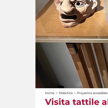
Home
>
Didáctica
>
Proyectos accesibles
You are here
Visita tattile 