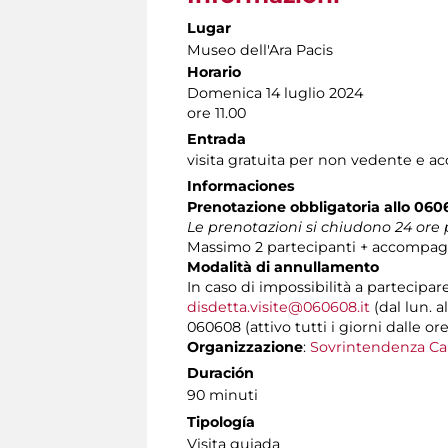
Lugar
Museo dell'Ara Pacis
Horario
Domenica 14 luglio 2024
ore 11.00
Entrada
visita gratuita per non vedente e 
Informaciones
Prenotazione obbligatoria
allo 06
Le prenotazioni si chiudono 24 or
Massimo 2 partecipanti + accompag
Modalità di annullamento
In caso di impossibilità a partecipar
disdetta.visite@060608.it
(dal lun. a
060608 (attivo tutti i giorni dalle ore
Organizzazione
:
Sovrintendenza Ca
Duración
90 minuti
Tipología
Visita guiada