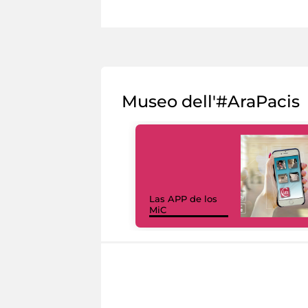
Museo dell'#AraPacis
Las APP de los
MiC