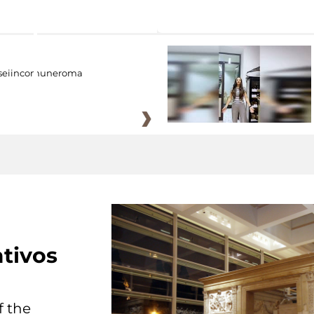
eiincomuneroma
tivos
f the