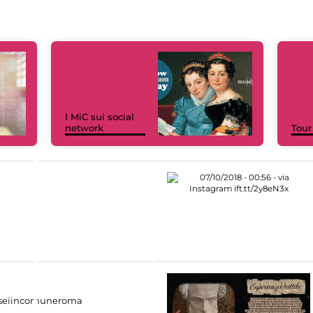
I MiC sui social
network
Tour
eiincomuneroma