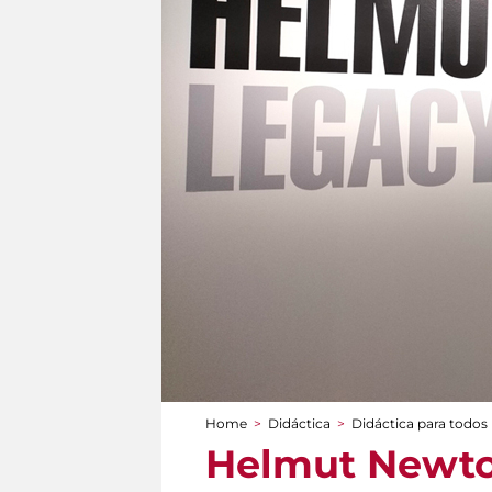
Home
>
Didáctica
>
Didáctica para todos
You are here
Helmut Newton