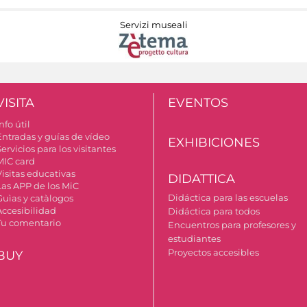
Servizi museali
VISITA
EVENTOS
nfo útil
Entradas y guías de vídeo
EXHIBICIONES
ervicios para los visitantes
MIC card
Visitas educativas
DIDATTICA
Las APP de los MiC
Didáctica para las escuelas
Guìas y catàlogos
Accesibilidad
Didáctica para todos
Tu comentario
Encuentros para profesores y
estudiantes
Proyectos accesibles
BUY