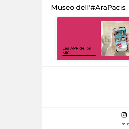
Museo dell'#AraPacis
Las APP de los
MiC
mus