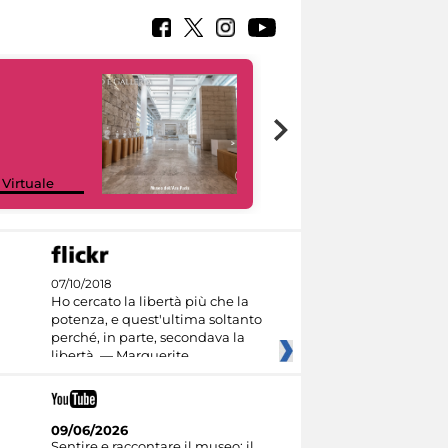
Google Arts &
 Virtuale
Culture
07/10/2018
Ho cercato la libertà più che la
potenza, e quest'ultima soltanto
perché, in parte, secondava la
libertà. — Marguerite
09/06/2026
Sentire e raccontare il museo: il