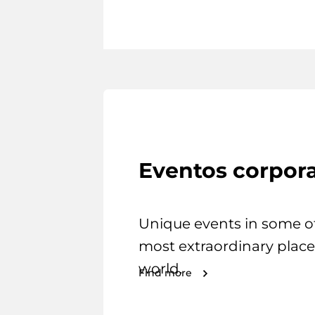
Eventos corpora
Unique events in some o
most extraordinary place
world.
Find more