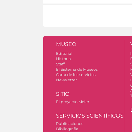
MUSEO
Editorial
I
Historia
Staff
S
El Sistema de Museos
Carta de los servicios
Newsletter
SITIO
El proyecto Meier
SERVICIOS SCIENTÍFICOS
Publicaciones
Bibliografía