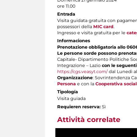
ore 11.00
Entrada
Visita guidata gratuita con pagamen
possessori della
MIC card
.
Ingresso e visita gratuita per le
cate
Informaciones
Prenotazione obbligatoria allo 060
Le persone sorde possono prenotare
Capitale- Dipartimento Politiche Soci
Integrazione – Lazio
con le seguenti
https://cgs.veasyt.com/
dal Lunedì al 
Organizzazione
: Sovrintendenza Cap
Persona
e con la
Cooperativa social
Tipología
Visita guiada
Requieren reserva:
Sì
Attività correlate