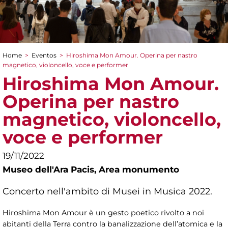
Home
>
Eventos
>
Hiroshima Mon Amour. Operina per nastro
You are here
magnetico, violoncello, voce e performer
Hiroshima Mon Amour.
Operina per nastro
magnetico, violoncello,
voce e performer
19/11/2022
Museo dell'Ara Pacis,
Area monumento
Concerto nell'ambito di Musei in Musica 2022.
Hiroshima Mon Amour è un gesto poetico rivolto a noi
abitanti della Terra contro la banalizzazione dell’atomica e la