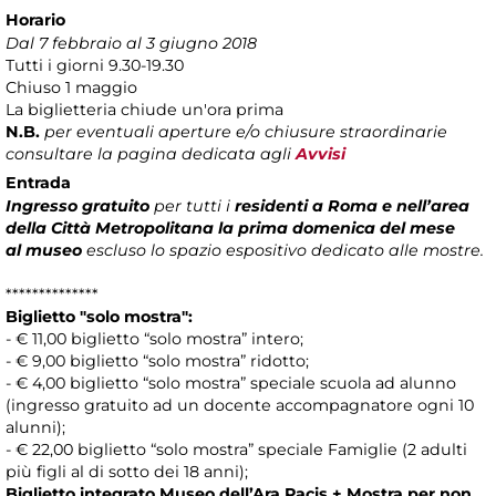
Horario
Dal 7 febbraio al 3 giugno 2018
Tutti i giorni 9.30-19.30
Chiuso 1 maggio
La biglietteria chiude un'ora prima
N.B.
per eventuali aperture e/o chiusure straordinarie
consultare la pagina dedicata agli
Avvisi
Entrada
Ingresso gratuito
per tutti i
residenti a Roma e nell’area
della Città Metropolitana la prima domenica del mese
al museo
escluso lo spazio espositivo dedicato alle mostre.
**************
Biglietto "solo mostra":
- € 11,00 biglietto “solo mostra” intero;
- € 9,00 biglietto “solo mostra” ridotto;
- € 4,00 biglietto “solo mostra” speciale scuola ad alunno
(ingresso gratuito ad un docente accompagnatore ogni 10
alunni);
- € 22,00 biglietto “solo mostra” speciale Famiglie (2 adulti
più figli al di sotto dei 18 anni);
Biglietto integrato Museo dell’Ara Pacis + Mostra per non