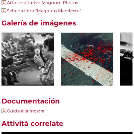
Atto costitutivo Magnum Photos
Scheda libro "Magnum Manifesto"
Galería de imágenes
Documentación
Guida alla mostra
Attività correlate