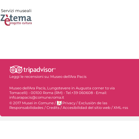
Servizi museali
Leggi le recensioni su:
Museo dell'Ara Pacis
Museo dell'Ara Pacis, Lungotevere in Augusta corner to via
Tomacelli) - 00100 Roma (RM) - Tel.+39 060608 - Email:
info.arapacis@comune.roma.it
© 2017 Musei in Comune
/
Privacy
/
Exclusiòn de las
Responsabilidades
/
Credits
/
Accesibilidad del sitio web
/
XML-rss