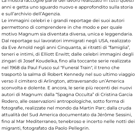
La mostra raccoglie parte del lavoro realizzato in tutti questi
anni e getta uno sguardo nuovo e approfondito sulla storia
e sull’archivio dell’Agenzia.
Le immagini celebri e i grandi reportage dei suoi autori
permettono di comprendere in che modo e per quale
motivo Magnum sia diventata diversa, unica e leggendaria.
Dal reportage sui lavoratori immigrati negli USA, realizzato
da Eve Arnold negli anni Cinquanta, ai ritratti di “famiglia”,
teneri e intimi, di Elliott Erwitt; dalle celebri immagini degli
zingari di Josef Koudelka, fino alla toccante serie realizzata
nel 1968 da Paul Fusco sul "Funeral Train", il treno che
trasportò la salma di Robert Kennedy nel suo ultimo viaggio
verso il cimitero di Arlington, attraversando un’America
sconvolta e dolente. E ancora, le serie più recenti dei nuovi
autori di Magnum: dalla “Spagna Occulta” di Cristina Garcia
Rodero, alle osservazioni antropologiche, sotto forma di
fotografie, realizzate nel mondo da Martin Parr; dalla cruda
attualità del Sud America documentato da Jérôme Sessini,
fino al Mar Mediterraneo, tenebroso e incerto nelle notti dei
migranti, fotografato da Paolo Pellegrin.