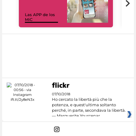
Las APP de los
I Mi
MiC
net
07/10/2018
Ho cercato la libertà più che la
potenza, e quest'ultima soltanto
perché, in parte, secondava la libertà.
— Marguerite Yourcenar