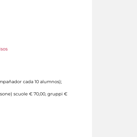
isos
compañador cada 10 alumnos);
rsone) scuole € 70,00, gruppi €