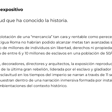
 expositivo
ud que ha conocido la historia.
lotación de una “mercancía” tan cara y rentable como pereced
tigua Roma no habrían podido alcanzar metas tan avanzadas sin
jo de millones de individuos sin libertad, derechos ni propie
a de entre 6 y 10 millones de esclavos en una población de 50
 decoradores, directores y arquitectos, la exposición reprod
de la última gran rebelión, liderada por el esclavo y gladiador
 esclavitud en los tiempos del imperio se narran a través de 11
muestran dentro de una narración inmersiva formada por insta
mbientaciones del contexto histórico.