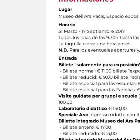
Lugar
Museo dell'Ara Pacis
, Espacio exposi
Horario
31 Marzo - 17 Septiembre 2017
Todos los días de las 9.30h hasta las
La taquilla cierra una hora antes
N.B.
Para los eventuales aperturas y
Entrada
Billete “solamente para exposición
- Billete normal: € 11,00 billete “ex
- Billete reducid: € 9,00 billete “s
- Billete especial para las escuela
- Billete especial para las Familias:
Visite guidate per gruppi e scuole
100,00
Laboratorio didattico
€ 140,00
Speciale Ara:
ingresso ridotto con il
Billette integrado Museo del Ara P
- Billete entero: € 17,00
- Billete reducido: € 13,00
Billete integrado Museo del Ara Pac