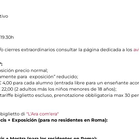
tivo
 19.30h
/o cierres extraordinarios consultar la página dedicada a los
av
”:
posición precio normal;
olamente para exposición” reducido;
s: € 4,00 para cada alumno (entrada libre para un enseñante a
 € 22,00 (2 adultos más los niños menores de 18 años);
(tariffe biglietto escluso, prenotazione obbligatoria max 30 pe
 biglietto di
"L'Ara com'era"
acis + Exposición (para no residentes en Roma):
is + Mostra (para los residentes en Roma):