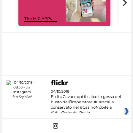
MiC
The MiC APPs
net
04/10/2018
E' di #Cavaceppi il calco in gesso del
busto dell’imperatore #Caracalla
conservato nel #CasinoNobile a
#VillaTorlonia. Per la