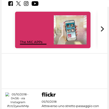
MiC
The MiC APPs
net
05/10/2018
Attraverso uno stretto passaggio con