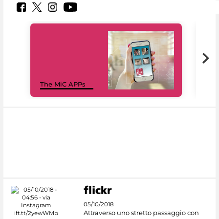
MiC
The MiC APPs
net
05/10/2018
Attraverso uno stretto passaggio con