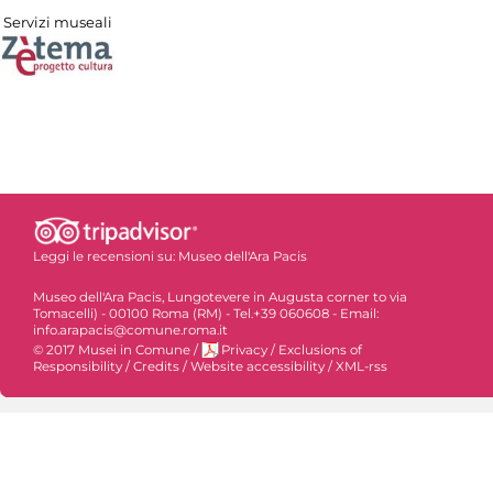
Servizi museali
Leggi le recensioni su:
Museo dell'Ara Pacis
Museo dell'Ara Pacis, Lungotevere in Augusta corner to via
Tomacelli) - 00100 Roma (RM) - Tel.+39 060608 - Email:
info.arapacis@comune.roma.it
© 2017 Musei in Comune
/
Privacy
/
Exclusions of
Responsibility
/
Credits
/
Website accessibility
/
XML-rss