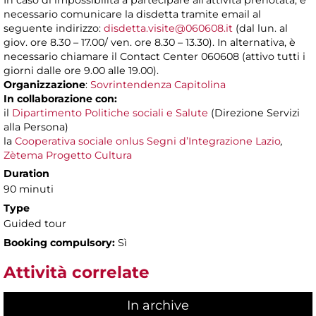
In caso di impossibilità a partecipare all’attività prenotata, è
necessario comunicare la disdetta tramite email al
seguente indirizzo:
disdetta.visite@060608.it
(dal lun. al
giov. ore 8.30 – 17.00/ ven. ore 8.30 – 13.30). In alternativa, è
necessario chiamare il Contact Center 060608 (attivo tutti i
giorni dalle ore 9.00 alle 19.00).
Organizzazione
:
Sovrintendenza Capitolina
In collaborazione con:
il
Dipartimento Politiche sociali e Salute
(Direzione Servizi
alla Persona)
la
Cooperativa sociale onlus Segni d’Integrazione Lazio
,
Zètema Progetto Cultura
Duration
90 minuti
Type
Guided tour
Booking compulsory:
Sì
Attività correlate
In archive