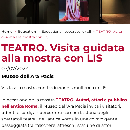
Home
>
Education
>
Educational resources for all
>
TEATRO. Visita
You are here
guidata alla mostra con LIS
TEATRO. Visita guidata
alla mostra con LIS
07/07/2024
Museo dell'Ara Pacis
Visita alla mostra con traduzione simultanea in LIS
In occasione della mostra
TEATRO. Autori, attori e pubblico
nell’antica Roma
, il Museo dell’Ara Pacis invita i visitatori,
udenti e sordi, a ripercorrere con noi la storia degli
spettacoli teatrali nell'antica Roma in una coinvolgente
passeggiata tra maschere, affreschi, statuine di attori,