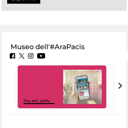
Museo dell'#AraPacis
MiC
The MiC APPs
net