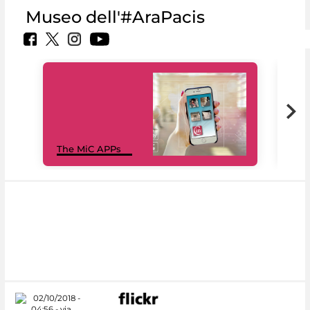
Museo dell'#AraPacis
MiC
The MiC APPs
net