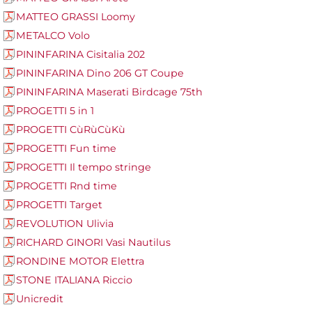
MATTEO GRASSI Loomy
METALCO Volo
PININFARINA Cisitalia 202
PININFARINA Dino 206 GT Coupe
PININFARINA Maserati Birdcage 75th
PROGETTI 5 in 1
PROGETTI CùRùCùKù
PROGETTI Fun time
PROGETTI Il tempo stringe
PROGETTI Rnd time
PROGETTI Target
REVOLUTION Ulivia
RICHARD GINORI Vasi Nautilus
RONDINE MOTOR Elettra
STONE ITALIANA Riccio
Unicredit