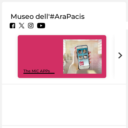
Museo dell'#AraPacis
MiC
The MiC APPs
net