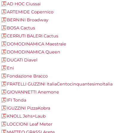
AD HOC Ciussai
ARTEMIDE Copernico
BERNINI Broadway
BOSA Cactus
CERRUTI BALERI Cactus
DOMODINAMICA Maestrale
DOMODINAMICA Queen
DUCATI Diavel
Eni
Fondazione Bracco
FRATELLI GUZZINI ItaliaCentocinquantesimoItalia
GIOVANNETTI Anemone
IFI Tonda
IGUZZINI PizzaKobra
KNOLL Jehs+Laub
LOCCIONI Leaf Meter
MATTEO GRASSI Arete