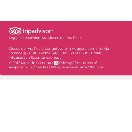
Leggi le recensioni su:
Museo dell'Ara Pacis
Museo dell'Ara Pacis, Lungotevere in Augusta corner to via
Tomacelli) - 00100 Roma (RM) - Tel.+39 060608 - Email:
info.arapacis@comune.roma.it
© 2017 Musei in Comune
/
Privacy
/
Exclusions of
Responsibility
/
Credits
/
Website accessibility
/
XML-rss