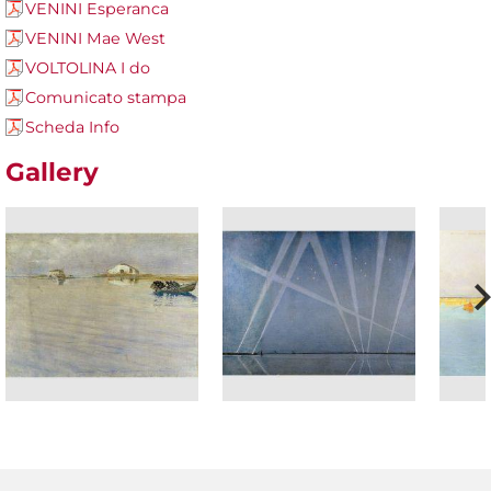
VENINI Esperanca
VENINI Mae West
VOLTOLINA I do
Comunicato stampa
Scheda Info
Gallery